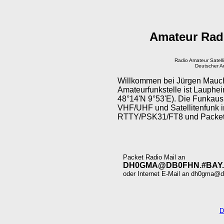
Amateur Rad
Radio Amateur Satell
Deutscher A
Willkommen bei Jürgen Mauch
Amateurfunkstelle ist Lauph
48°14'N 9°53'E). Die Funkausr
VHF/UHF und Satellitenfunk
RTTY/PSK31/FT8 und Packe
Packet Radio Mail an
DH0GMA@DB0FHN.#BAY.
oder Internet E-Mail an dh0gma@d
D